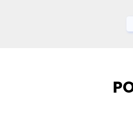
PO
PO