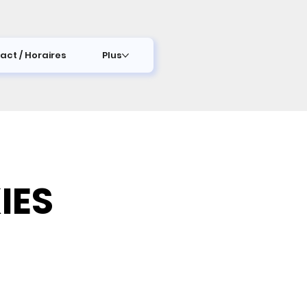
act / Horaires
Plus
IES
IES