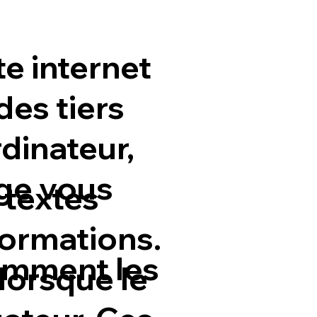
te internet
es tiers
dinateur,
age vous
 textes
formations.
omment les
 lorsque le