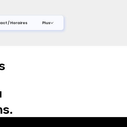
act / Horaires
Plus
s
u
ns.